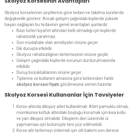
Skolyoz Korsesinin Avantajları
Skolyoz korselerinin çeşitlerine göre tedavi ve takılma sürelerde
değişkenlik gösterir. Ancak gelişim çağındaki kişilerde yüksek
başarı sağlayan bu tedavinin genel avantajları şunlardır:
Bazı türleri kıyafet altından belli olmadığı için kişilerde
rahatsızlık yaratmaz.
Son müdahale olan ameliyatın önüne geçer.
Dik duruşta etkilidir.
Skolyoz rahatsızlığının ilerlemesinin önüne geçilir.
Gelişim çağındaki kişilerde sorunun durdurulmasında
etkilidir.
Duruş bozukluklarının önüne geçer.
Tiplerine ve kullanım amacına göre birbirinden farklı
skolyoz korsesi fiyatı
görülmesine zemin hazırlar.
Skolyoz Korsesi Kullananlar İçin Tavsiyeler
Korse altında dikişsiz atlet kullanılmalı. Atlet pamuklu olmalı,
mümkünse koltuk altındaki boşluğu korumak için kısa kollu
ve yan dikişsiz olmalıdır. Dikişlerin deri üzerinde iz
yapmaması için bütünüyle ters yüz edilmelidir.
Korse altı terlemeyi önlemek için cilt bakımı son derece