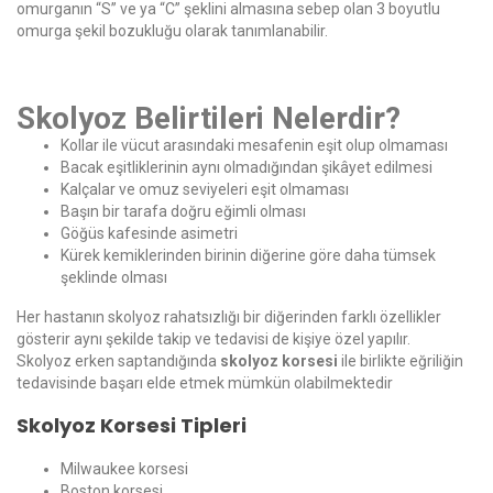
omurganın “S” ve ya “C” şeklini almasına sebep olan 3 boyutlu
omurga şekil bozukluğu olarak tanımlanabilir.
Skolyoz Belirtileri Nelerdir?
Kollar ile vücut arasındaki mesafenin eşit olup olmaması
Bacak eşitliklerinin aynı olmadığından şikâyet edilmesi
Kalçalar ve omuz seviyeleri eşit olmaması
Başın bir tarafa doğru eğimli olması
Göğüs kafesinde asimetri
Kürek kemiklerinden birinin diğerine göre daha tümsek
şeklinde olması
Her hastanın skolyoz rahatsızlığı bir diğerinden farklı özellikler
gösterir aynı şekilde takip ve tedavisi de kişiye özel yapılır.
Skolyoz erken saptandığında
skolyoz korsesi
ile birlikte eğriliğin
tedavisinde başarı elde etmek mümkün olabilmektedir
Skolyoz Korsesi Tipleri
Milwaukee korsesi
Boston korsesi