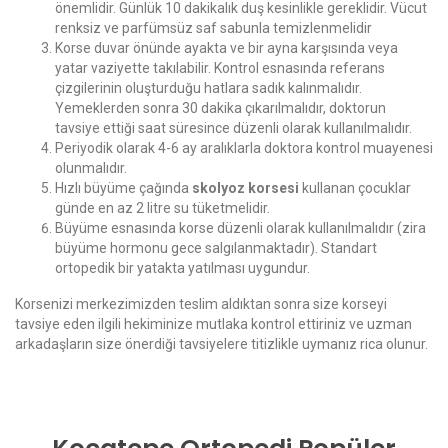
önemlidir. Günlük 10 dakikalık duş kesinlikle gereklidir. Vücut
renksiz ve parfümsüz saf sabunla temizlenmelidir
Korse duvar önünde ayakta ve bir ayna karşısında veya
yatar vaziyette takılabilir. Kontrol esnasında referans
çizgilerinin oluşturduğu hatlara sadık kalınmalıdır.
Yemeklerden sonra 30 dakika çıkarılmalıdır, doktorun
tavsiye ettiği saat süresince düzenli olarak kullanılmalıdır.
Periyodik olarak 4-6 ay aralıklarla doktora kontrol muayenesi
olunmalıdır.
Hızlı büyüme çağında
skolyoz korsesi
kullanan çocuklar
günde en az 2 litre su tüketmelidir.
Büyüme esnasında korse düzenli olarak kullanılmalıdır (zira
büyüme hormonu gece salgılanmaktadır). Standart
ortopedik bir yatakta yatılması uygundur.
Korsenizi merkezimizden teslim aldıktan sonra size korseyi
tavsiye eden ilgili hekiminize mutlaka kontrol ettiriniz ve uzman
arkadaşların size önerdiği tavsiyelere titizlikle uymanız rica olunur.