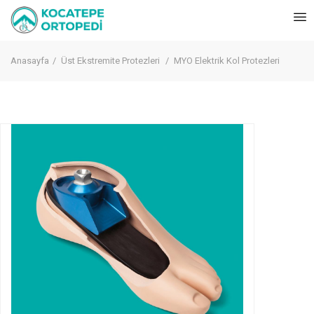
Anasayfa
Üst Ekstremite Protezleri
MYO Elektrik Kol Protezleri