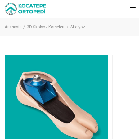
Anasayfa
3D Skolyoz Korseleri
Skolyoz