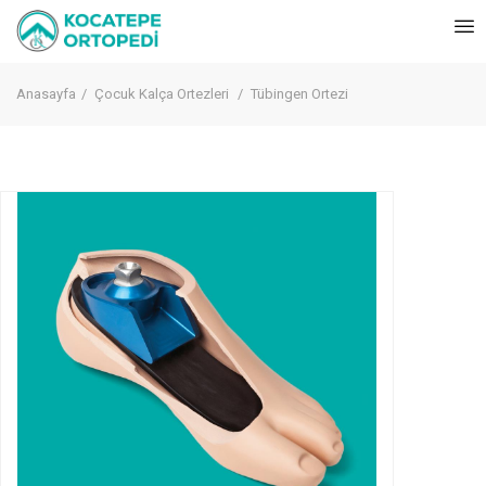
Anasayfa
Çocuk Kalça Ortezleri
Tübingen Ortezi