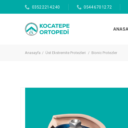
0352 221 42 40
0544 670 12 72
ANASA
Anasayfa
Üst Ekstremite Protezleri
Bionic Protezler